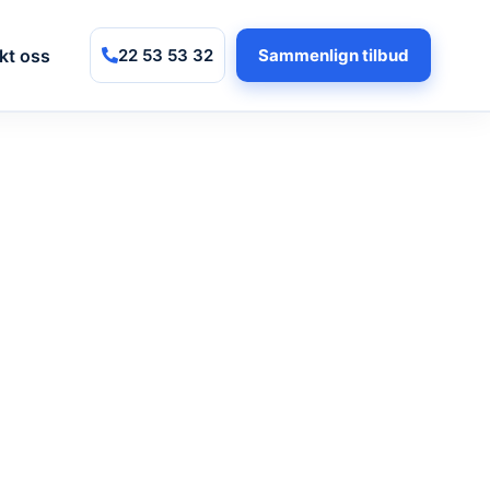
kt oss
22 53 53 32
Sammenlign tilbud