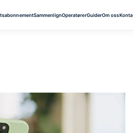
ftsabonnement
Sammenlign
Operatører
Guider
Om oss
Konta