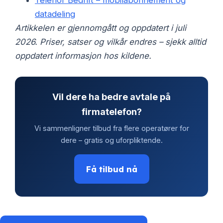
Telenor Bedrift – mobilabonnement og
datadeling
Artikkelen er gjennomgått og oppdatert i juli
2026. Priser, satser og vilkår endres – sjekk alltid
oppdatert informasjon hos kildene.
Vil dere ha bedre avtale på
firmatelefon?
Vi sammenligner tilbud fra flere operatører for
dere – gratis og uforpliktende.
Få tilbud nå