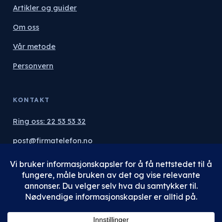
Artikler og guider
Om oss
Vår metode
Personvern
KONTAKT
Ring oss: 22 53 53 32
post@firmatelefon.no
Få uforpliktende tilbud
©
2026
Norcom Group AS · Org.nr 936 052 363 ·