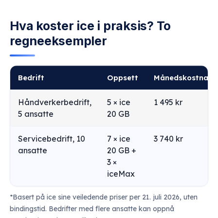
Hva koster ice i praksis? To
regneeksempler
Bedrift
Oppsett
Månedskostnad*
Håndverkerbedrift,
5 × ice
1 495 kr
5 ansatte
20 GB
Servicebedrift, 10
7 × ice
3 740 kr
ansatte
20 GB +
3 ×
iceMax
*Basert på ice sine veiledende priser per 21. juli 2026, uten
bindingstid. Bedrifter med flere ansatte kan oppnå