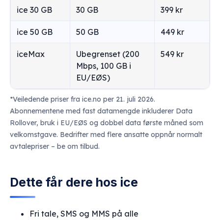
ice 30 GB
30 GB
399 kr
ice 50 GB
50 GB
449 kr
iceMax
Ubegrenset (200
549 kr
Mbps, 100 GB i
EU/EØS)
*Veiledende priser fra ice.no per 21. juli 2026.
Abonnementene med fast datamengde inkluderer Data
Rollover, bruk i EU/EØS og dobbel data første måned som
velkomstgave. Bedrifter med flere ansatte oppnår normalt
avtalepriser – be om tilbud.
Dette får dere hos ice
Fri tale, SMS og MMS på alle